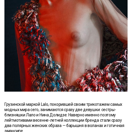
Грузинской маркой Lalo, покорившей своим трикотажем самых
модных мира сего, занимаются сразу две девушки: сестры-
близняшки Лало и Нина Долидзе. Наверно именно поэтому
лейтмотивами весенне-летней коллекции бренда стали сразу
два полярных женских образа — барышня в воланах и готичная
эмансипе.