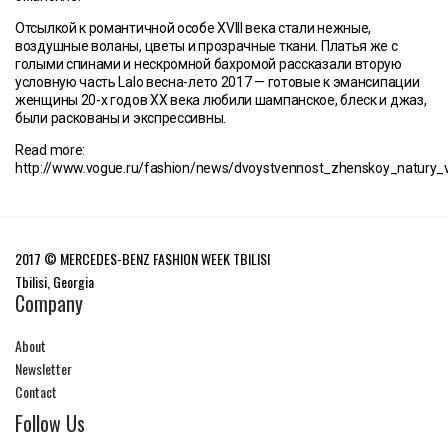
Отсылкой к романтичной особе XVIII века стали нежные,
воздушные воланы, цветы и прозрачные ткани. Платья же с
голыми спинами и нескромной бахромой рассказали вторую
условную часть Lalo весна-лето 2017 — готовые к эмансипации
женщины 20-х годов XX века любили шампанское, блеск и джаз,
были раскованы и экспрессивны.
Read more:
http://www.vogue.ru/fashion/news/dvoystvennost_zhenskoy_natury_v
2017 © MERCEDES-BENZ FASHION WEEK TBILISI
Tbilisi, Georgia
Company
About
Newsletter
Contact
Follow Us