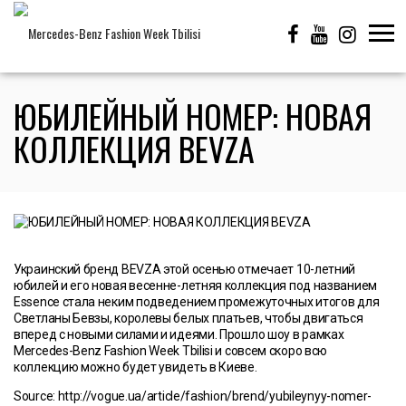
ЮБИЛЕЙНЫЙ НОМЕР: НОВАЯ
КОЛЛЕКЦИЯ BEVZA
Украинский бренд BEVZA этой осенью отмечает 10-летний
юбилей и его новая весенне-летняя коллекция под названием
Essence стала неким подведением промежуточных итогов для
Светланы Бевзы, королевы белых платьев, чтобы двигаться
вперед с новыми силами и идеями. Прошло шоу в рамках
Mercedes-Benz Fashion Week Tbilisi и совсем скоро всю
коллекцию можно будет увидеть в Киеве.
Source: http://vogue.ua/article/fashion/brend/yubileynyy-nomer-